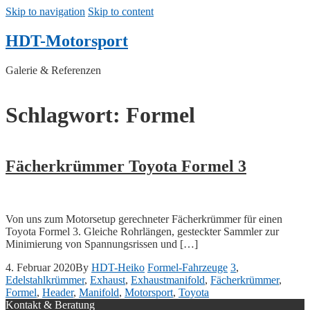
Skip to navigation
Skip to content
HDT-Motorsport
Galerie & Referenzen
Schlagwort: Formel
Fächerkrümmer Toyota Formel 3
Von uns zum Motorsetup gerechneter Fächerkrümmer für einen
Toyota Formel 3. Gleiche Rohrlängen, gesteckter Sammler zur
Minimierung von Spannungsrissen und […]
4. Februar 2020
By
HDT-Heiko
Formel-Fahrzeuge
3
,
Edelstahlkrümmer
,
Exhaust
,
Exhaustmanifold
,
Fächerkrümmer
,
Formel
,
Header
,
Manifold
,
Motorsport
,
Toyota
Kontakt & Beratung