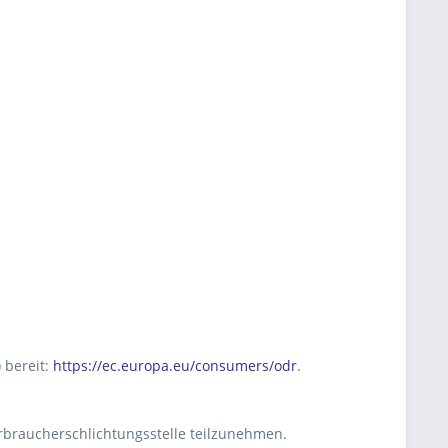
 bereit:
https://ec.europa.eu/consumers/odr
.
Verbraucherschlichtungsstelle teilzunehmen.