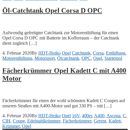
Öl-Catchtank Opel Corsa D OPC
Aufwendig gefertigter Catchtank zur Motorentlüftung für einen
Opel Corsa D OPC mit Batterie im Kofferraum – der Catchtank
dient zugleich […]
4. Februar 2020
By
HDT-Heiko
Opel
Catchtank
,
Corsa
,
Entlüftung
,
Motorentlüftung
,
Motorsport
,
Ölcatchtank
,
OPC
,
Opel
,
Starterpol
Fächerkrümmer Opel Kadett C mit A400
Motor
Fächerkrümmer für einen der wohl schönsten Kadett C Coupes auf
unseren Straßen mit A400-Motor und gut 330 PS – mit […]
4. Februar 2020
By
HDT-Heiko
Opel
16V
,
400er
,
A400
,
Ascona
,
C
,
CIH
,
Coupe
,
Edelstahlkrümmer
,
Fächerkrümmer
,
Gerent
,
Kadett
,
Krümmer
,
Opel