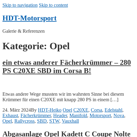
Skip to navigation
Skip to content
HDT-Motorsport
Galerie & Referenzen
Kategorie: Opel
ein etwas anderer Fächerkrümmer – 280
PS C20XE SBD im Corsa B!
Etwas andere Wege mussten wir im wahrsten Sinne bei diesem
Krümmer für einen C20XE mit knapp 280 PS in einem […]
24. März 2024
By
HDT-Heiko
Opel
C20XE
,
Corsa
,
Edelstahl
,
Exhaust
,
Fächerkrümmer
,
Header
,
Manifold
,
Motorsport
,
Nova
,
Opel
,
Rallycross
,
SBD
,
STW
,
Vauxhall
Abgasanlage Opel Kadett C Coupe Nolte