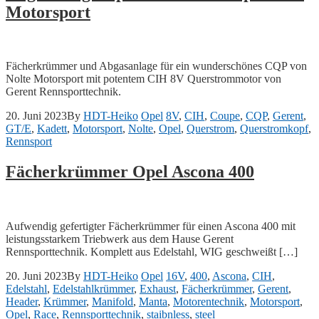
Motorsport
Fächerkrümmer und Abgasanlage für ein wunderschönes CQP von
Nolte Motorsport mit potentem CIH 8V Querstrommotor von
Gerent Rennsporttechnik.
20. Juni 2023
By
HDT-Heiko
Opel
8V
,
CIH
,
Coupe
,
CQP
,
Gerent
,
GT/E
,
Kadett
,
Motorsport
,
Nolte
,
Opel
,
Querstrom
,
Querstromkopf
,
Rennsport
Fächerkrümmer Opel Ascona 400
Aufwendig gefertigter Fächerkrümmer für einen Ascona 400 mit
leistungsstarkem Triebwerk aus dem Hause Gerent
Rennsporttechnik. Komplett aus Edelstahl, WIG geschweißt […]
20. Juni 2023
By
HDT-Heiko
Opel
16V
,
400
,
Ascona
,
CIH
,
Edelstahl
,
Edelstahlkrümmer
,
Exhaust
,
Fächerkrümmer
,
Gerent
,
Header
,
Krümmer
,
Manifold
,
Manta
,
Motorentechnik
,
Motorsport
,
Opel
,
Race
,
Rennsporttechnik
,
staibnless
,
steel