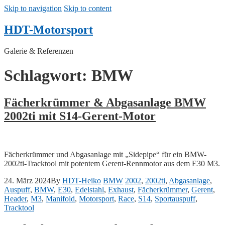
Skip to navigation
Skip to content
HDT-Motorsport
Galerie & Referenzen
Schlagwort: BMW
Fächerkrümmer & Abgasanlage BMW
2002ti mit S14-Gerent-Motor
Fächerkrümmer und Abgasanlage mit „Sidepipe“ für ein BMW-
2002ti-Tracktool mit potentem Gerent-Rennmotor aus dem E30 M3.
24. März 2024
By
HDT-Heiko
BMW
2002
,
2002ti
,
Abgasanlage
,
Auspuff
,
BMW
,
E30
,
Edelstahl
,
Exhaust
,
Fächerkrümmer
,
Gerent
,
Header
,
M3
,
Manifold
,
Motorsport
,
Race
,
S14
,
Sportauspuff
,
Tracktool