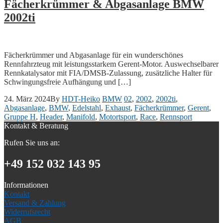
Fächerkrümmer & Abgasanlage BMW
2002ti
Fächerkrümmer und Abgasanlage für ein wunderschönes
Rennfahrzteug mit leistungsstarkem Gerent-Motor. Auswechselbarer
Rennkatalysator mit FIA/DMSB-Zulassung, zusätzliche Halter für
Schwingungsfreie Aufhängung und […]
24. März 2024
By
HDT-Heiko
BMW
02
,
2002
,
2002ti
,
Abgasanlage
,
BMW
,
Edelstahl
,
Exhaust
,
Fächerkrümmer
,
Gerent
,
Gruppe H
,
Header
,
Manifold
,
Motortsport
,
Race
,
Rennsport
Kontakt & Beratung
Rufen Sie uns an:
+49 152 032 143 95
Informationen
Kontakt
Versand & Zahlung
Widerrufsrecht
AGB