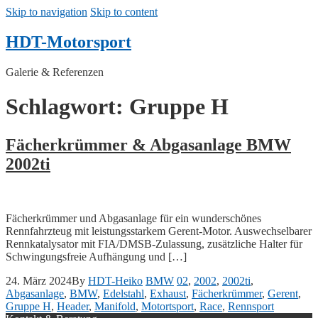
Skip to navigation
Skip to content
HDT-Motorsport
Galerie & Referenzen
Schlagwort: Gruppe H
Fächerkrümmer & Abgasanlage BMW
2002ti
Fächerkrümmer und Abgasanlage für ein wunderschönes
Rennfahrzteug mit leistungsstarkem Gerent-Motor. Auswechselbarer
Rennkatalysator mit FIA/DMSB-Zulassung, zusätzliche Halter für
Schwingungsfreie Aufhängung und […]
24. März 2024
By
HDT-Heiko
BMW
02
,
2002
,
2002ti
,
Abgasanlage
,
BMW
,
Edelstahl
,
Exhaust
,
Fächerkrümmer
,
Gerent
,
Gruppe H
,
Header
,
Manifold
,
Motortsport
,
Race
,
Rennsport