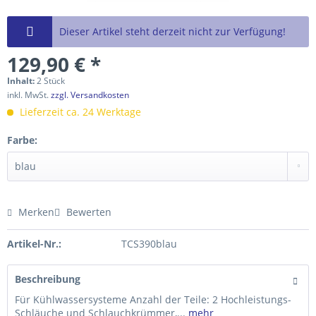
Dieser Artikel steht derzeit nicht zur Verfügung!
129,90 € *
Inhalt:
2 Stück
inkl. MwSt.
zzgl. Versandkosten
Lieferzeit ca. 24 Werktage
Farbe:
Merken
Bewerten
Artikel-Nr.:
TCS390blau
Beschreibung
Für Kühlwassersysteme Anzahl der Teile: 2 Hochleistungs-
Schläuche und Schlauch­krümmer,...
mehr