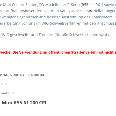
le Mini Cooper S oder JCW Modelle der R-Serie (R55 bis R61) sowie
er Aufbau insbesondere vor dem Katalysator mit speziellen Bögen 
ür weniger Gegendruck und bessere Anströmung des Katalysators. 
 Verarbeitung von uns im WIG-Schweißverfahren mit den Anschluss
l, WIG geschweißt und Formiert (für alle Schweißarbeiten wird das
cke! Die Verwendung im öffentlichen Straßenverlehr ist nicht z
4B16C
,
N18B16A
und
N18B16C
 5FR
 und 5FR
Mini R55-61 200 CPI"