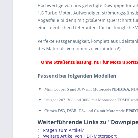
Hochwertige von uns gefertigte Downpipe für al
1.6 Turbo Motor. Aufwendiger, strömungsgünstig
Abgasfalle bilden!) mit größerem Querschnitt f
eines deutschen Lieferanten, für bestmögliche
Perfekte Passgenauigkeit, komplett aus Edelstah
des Materials von innen zu verhindern!)
Ohne Straßenzulassung, nur für Motorsportzwe
Passend bei folgenden Modellen
Mini Cooper S und JCW mit Motorcode
N14B16A
,
N1
Peugeot 207, 308 und 3008 mit Motorcode
EP6DT und
Citro
ë
n DS3, DS3R, DS4 und C4 mit Motorcode
EP6DT
Weiterführende Links zu "Downpipe 
Fragen zum Artikel?
Weitere Artikel von HDT-Motorsport